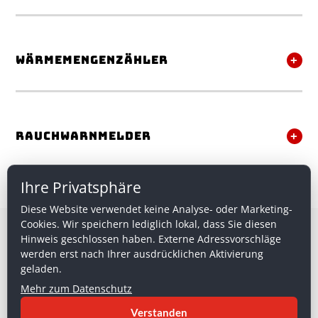
Wärmemengenzähler
Rauchwarnmelder
Ihre Privatsphäre
Diese Website verwendet keine Analyse- oder Marketing-
Cookies. Wir speichern lediglich lokal, dass Sie diesen
Hinweis geschlossen haben. Externe Adressvorschläge
werden erst nach Ihrer ausdrücklichen Aktivierung
Datenschutz
·
Impressum
·
geladen.
Cookie- & Datenschutzeinstellungen
Mehr zum Datenschutz
© 2023 SCHÜTZ Heizkostenservice – Alle Rechte vorbehalten
Verstanden